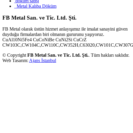
döküm satışı
Metal Kalıba Döküm
FB Metal San. ve Tic. Ltd. Şti.
FB Metal olarak üstün hizmet anlayışımız ile imalat sanayini güven
duyduğu firmalardan biri olmanın gururunu yaşıyoruz.
CuAl10Ni5Fe4 CuCoNiBe CuNi2Si CuCrZ
CW103C,CW104C,CW110C,CW352H,C63020,CW101C,CW307G,C
© Copyright
FB Metal San. ve Tic. Ltd. Şti.
. Tüm hakları saklıdır.
Web Tasarım:
Ajans İstanbul
a