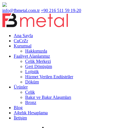
info@fbmetal.com.tr
+90 216 511 59 19-20
Ana Sayfa
CuCrZr
Kurumsal
Hakkımızda
Faaliyet Alanlarımız
Çelik Merkezi
Geri Dönüşüm
Lojistik
Hizmet Verilen Endüstriler
Döküm
Ürünler
Çelik
Bakır ve Bakır Alaşımları
Bronz
Blog
Ağırlık Hesaplama
İletişim