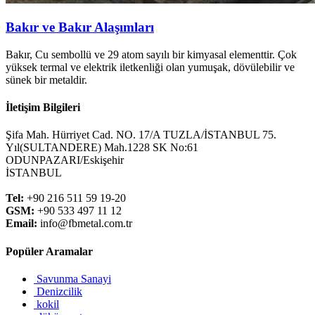
Bakır ve Bakır Alaşımları
Bakır, Cu sembollü ve 29 atom sayılı bir kimyasal elementtir. Çok
yüksek termal ve elektrik iletkenliği olan yumuşak, dövülebilir ve
sünek bir metaldir.
İletişim Bilgileri
Şifa Mah. Hürriyet Cad. NO. 17/A TUZLA/İSTANBUL 75.
Yıl(SULTANDERE) Mah.1228 SK No:61
ODUNPAZARI/Eskişehir
İSTANBUL
Tel:
+90 216 511 59 19-20
GSM:
+90 533 497 11 12
Email:
info@fbmetal.com.tr
Popüler Aramalar
Savunma Sanayi
Denizcilik
kokil