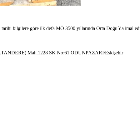
i tarihi bilgilere göre ilk defa MÖ 3500 yıllarında Orta Doğu`da imal edi
(SULTANDERE) Mah.1228 SK No:61 ODUNPAZARI/Eskişehir