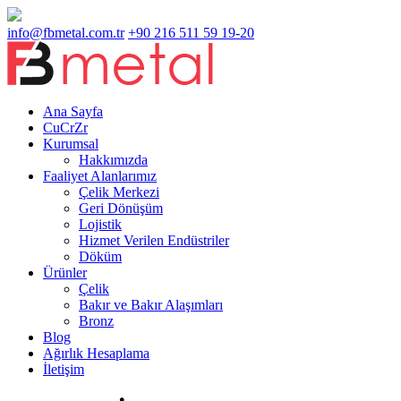
info@fbmetal.com.tr
+90 216 511 59 19-20
Ana Sayfa
CuCrZr
Kurumsal
Hakkımızda
Faaliyet Alanlarımız
Çelik Merkezi
Geri Dönüşüm
Lojistik
Hizmet Verilen Endüstriler
Döküm
Ürünler
Çelik
Bakır ve Bakır Alaşımları
Bronz
Blog
Ağırlık Hesaplama
İletişim