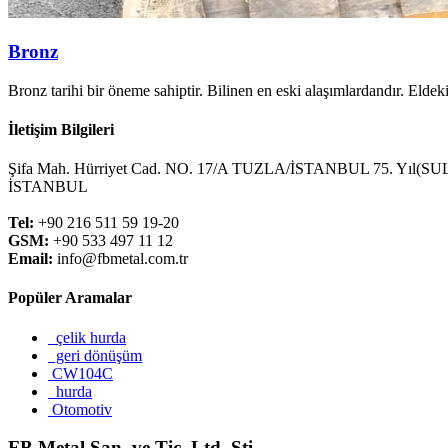
Bronz
Bronz tarihi bir öneme sahiptir. Bilinen en eski alaşımlardandır. Eldek
İletişim Bilgileri
Şifa Mah. Hürriyet Cad. NO. 17/A TUZLA/İSTANBUL 75. Yıl
İSTANBUL
Tel:
+90 216 511 59 19-20
GSM:
+90 533 497 11 12
Email:
info@fbmetal.com.tr
Popüler Aramalar
çelik hurda
geri dönüşüm
CW104C
hurda
Otomotiv
FB Metal San. ve Tic. Ltd. Şti.